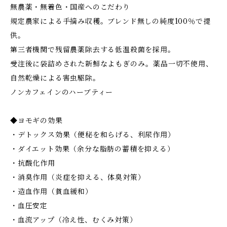
無農薬・無着色・国産へのこだわり
規定農家による手摘み収穫。ブレンド無しの純度100％で提
供。
第三者機関で残留農薬除去する低温殺菌を採用。
受注後に袋詰めされた新鮮なよもぎのみ。薬品一切不使用、
自然乾燥による害虫駆除。
ノンカフェインのハーブティー
◆ヨモギの効果
・デトックス効果（便秘を和らげる、利尿作用）
・ダイエット効果（余分な脂肪の蓄積を抑える）
・抗酸化作用
・消臭作用（炎症を抑える、体臭対策）
・造血作用（貧血緩和）
・血圧安定
・血流アップ（冷え性、むくみ対策）